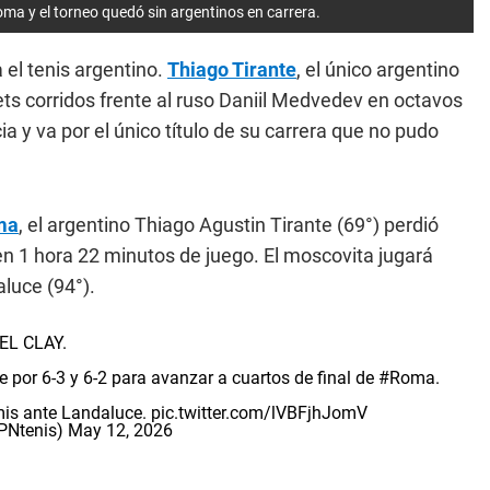
oma y el torneo quedó sin argentinos en carrera.
 el tenis argentino.
Thiago Tirante
, el único argentino
ts corridos frente al ruso Daniil Medvedev en octavos
a y va por el único título de su carrera que no pudo
ma
, el argentino Thiago Agustin Tirante (69°) perdió
en 1 hora 22 minutos de juego. El moscovita jugará
aluce (94°).
EL CLAY.
e por 6-3 y 6-2 para avanzar a cuartos de final de
#Roma
.
mis ante Landaluce.
pic.twitter.com/lVBFjhJomV
PNtenis)
May 12, 2026