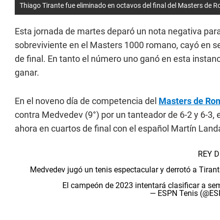
Thiago Tirante fue eliminado en octavos del final del Masters de R
Esta jornada de martes deparó un nota negativa para
sobreviviente en el Masters 1000 romano, cayó en se
de final. En tanto el número uno ganó en esta instanci
ganar.
En el noveno día de competencia del
Masters de Ro
contra Medvedev (9°) por un tanteador de 6-2 y 6-3, 
ahora en cuartos de final con el español Martín Land
REY D
Medvedev jugó un tenis espectacular y derrotó a Tirant
El campeón de 2023 intentará clasificar a se
— ESPN Tenis (@ES