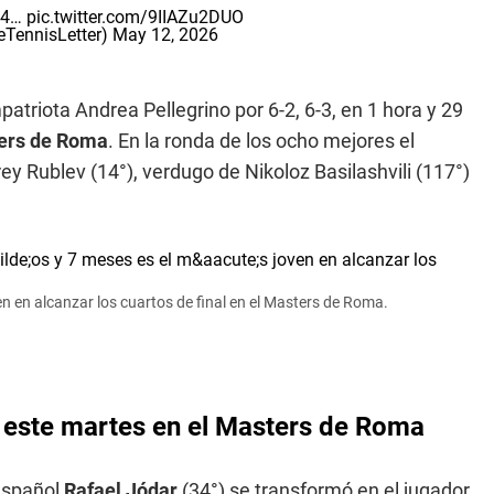
 64…
pic.twitter.com/9IIAZu2DUO
eTennisLetter)
May 12, 2026
atriota Andrea Pellegrino por 6-2, 6-3, en 1 hora y 29
ers de Roma
. En la ronda de los ocho mejores el
y Rublev (14°), verdugo de Nikoloz Basilashvili (117°)
en en alcanzar los cuartos de final en el Masters de Roma.
 este martes en el Masters de Roma
 español
Rafael Jódar
(34°) se transformó en el jugador