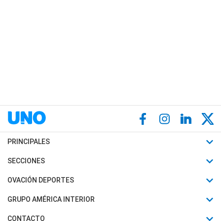
PRINCIPALES
Últimas Noticias
SECCIONES
Política
Horóscopo
OVACIÓN DEPORTES
Sociedad
Motores
Fútbol
GRUPO AMÉRICA INTERIOR
Policiales
Recetas
Mundial
Canal 7 en Vivo
CONTACTO