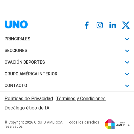
PRINCIPALES
Últimas Noticias
SECCIONES
Política
Horóscopo
OVACIÓN DEPORTES
Sociedad
Motores
Fútbol
GRUPO AMÉRICA INTERIOR
Policiales
Recetas
Mundial
Canal 7 en Vivo
CONTACTO
Judiciales
Trucos caseros
Automovilismo
Radio Nihuil
Acerca de Nosotros
Economia
Políticas de Privacidad
Términos y Condiciones
Series y Películas
Rugby
FM UNA
Contactanos
Decálogo ético de IA
Edictos y Solicitadas
Tenis
Radio Brava
Newsletter
Básquet
© Copyright 2026 GRUPO AMERICA – Todos los derechos
San Juan 8
reservados
Boxeo