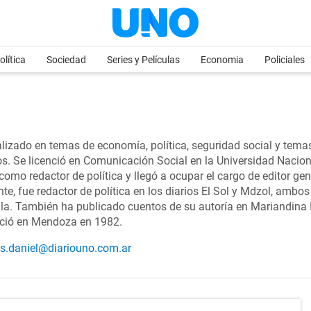
olítica
Sociedad
Series y Películas
Economia
Policiales
alizado en temas de economía, política, seguridad social y temas
bros. Se licenció en Comunicación Social en la Universidad Nacio
 redactor de política y llegó a ocupar el cargo de editor gene
te, fue redactor de política en los diarios El Sol y Mdzol, amb
. También ha publicado cuentos de su autoría en Mariandina I 
ació en Mendoza en 1982.
es.daniel@diariouno.com.ar