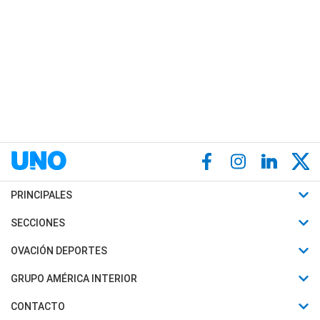
PRINCIPALES
Últimas Noticias
SECCIONES
Política
Horóscopo
OVACIÓN DEPORTES
Sociedad
Motores
Fútbol
GRUPO AMÉRICA INTERIOR
Policiales
Recetas
Mundial
Canal 7 en Vivo
CONTACTO
Judiciales
Trucos caseros