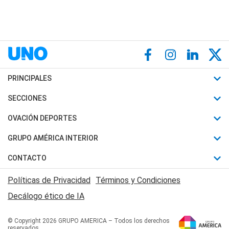
PRINCIPALES
Últimas Noticias
SECCIONES
Política
Horóscopo
OVACIÓN DEPORTES
Sociedad
Motores
Fútbol
GRUPO AMÉRICA INTERIOR
Policiales
Recetas
Mundial
Canal 7 en Vivo
CONTACTO
Judiciales
Trucos caseros
Automovilismo
Radio Nihuil
Acerca de Nosotros
Economia
Políticas de Privacidad
Términos y Condiciones
Series y Películas
Rugby
FM UNA
Contactanos
Decálogo ético de IA
Edictos y Solicitadas
Tenis
Radio Brava
Newsletter
Básquet
© Copyright 2026 GRUPO AMERICA – Todos los derechos
San Juan 8
reservados