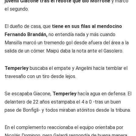
juvenil Giacone tras el rebote que dio Morrone
y marcó
el segundo.
El dueño de casa, que
tiene en sus filas al mendocino
Fernando Brandán,
no entendía nada y más cuando
Mansilla marcó un tremendo gol desde afuera del área a la
salida de un córner. Maipú daba la nota ante el Gasolero.
Temperley
buscaba el empate y Angelini hacía temblar el
travesaño con un tiro desde lejos.
Se escapaba Giacone,
Temperley
hacía agua en defensa. El
delantero de 22 años estampaba el 4 a 0 -tras un buen
pase de Bonfigli- y todos miraban atónitos desde la tribuna.
En el complemento reaccionaba el equipo orientaba por
Nicolás Domingo, pero Galardi respondía de buena manera