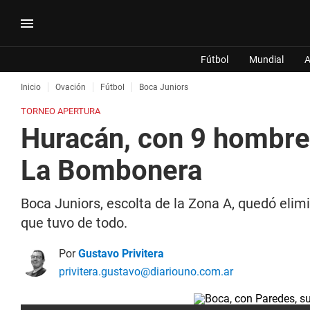
Fútbol
Mundial
A
Inicio
Ovación
Fútbol
Boca Juniors
TORNEO APERTURA
Huracán, con 9 hombres
La Bombonera
Boca Juniors, escolta de la Zona A, quedó elimi
que tuvo de todo.
Por
Gustavo Privitera
privitera.gustavo@diariouno.com.ar