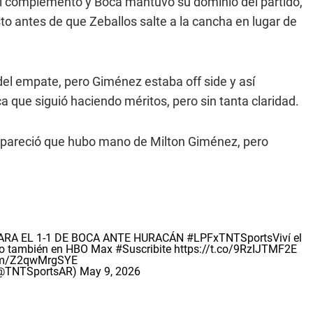
l complemento y Boca mantuvo su dominio del partido,
sto antes de que Zeballos salte a la cancha en lugar de
 del empate, pero Giménez estaba off side y así
ca que siguió haciendo méritos, pero sin tanta claridad.
ue pareció que hubo mano de Milton Giménez, pero
PARA EL 1-1 DE BOCA ANTE HURACÁN
#LPFxTNTSports
Viví el
alo también en HBO Max
#Suscribite
https://t.co/9RzIJTMF2E
com/Z2qwMrgSYE
 (@TNTSportsAR)
May 9, 2026