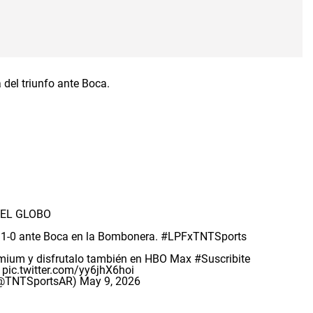
 EL GLOBO
l 1-0 ante Boca en la Bombonera.
#LPFxTNTSports
remium y disfrutalo también en HBO Max
#Suscribite
pic.twitter.com/yy6jhX6hoi
 (@TNTSportsAR)
May 9, 2026