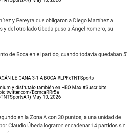
(@TNTSportsAR)
May 10, 2026
mírez y Pereyra que obligaron a Diego Martínez a
es y del otro lado Úbeda puso a Ángel Romero, su
nto de Boca en el partido, cuando todavía quedaban 5'
CÁN LE GANA 3-1 A BOCA
#LPFxTNTSports
remium y disfrutalo también en HBO Max
#Suscribite
pic.twitter.com/BxmcaRRr5a
(@TNTSportsAR)
May 10, 2026
r segundo en la Zona A con 30 puntos, a una unidad de
 por Claudio Úbeda lograron encadenar 14 partidos sin