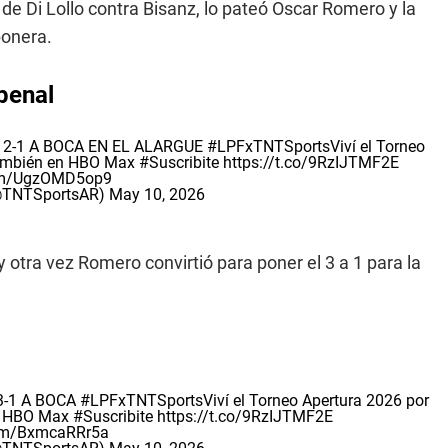
l de Di Lollo contra Bisanz, lo pateó Oscar Romero y la
bonera.
penal
2-1 A BOCA EN EL ALARGUE
#LPFxTNTSports
Viví el Torneo
 también en HBO Max
#Suscribite
https://t.co/9RzIJTMF2E
com/UgzOMD5op9
(@TNTSportsAR)
May 10, 2026
y otra vez Romero convirtió para poner el 3 a 1 para la
3-1 A BOCA
#LPFxTNTSports
Viví el Torneo Apertura 2026 por
en HBO Max
#Suscribite
https://t.co/9RzIJTMF2E
com/BxmcaRRr5a