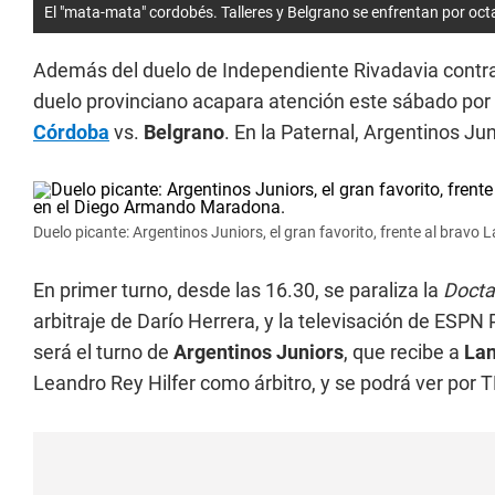
El "mata-mata" cordobés. Talleres y Belgrano se enfrentan por oct
Además del duelo de Independiente Rivadavia contra 
duelo provinciano acapara atención este sábado por la
Córdoba
vs.
Belgrano
. En la Paternal, Argentinos Ju
Duelo picante: Argentinos Juniors, el gran favorito, frente al bra
En primer turno, desde las 16.30, se paraliza la
Doct
arbitraje de Darío Herrera, y la televisación de ESP
será el turno de
Argentinos Juniors
, que recibe a
La
Leandro Rey Hilfer como árbitro, y se podrá ver por