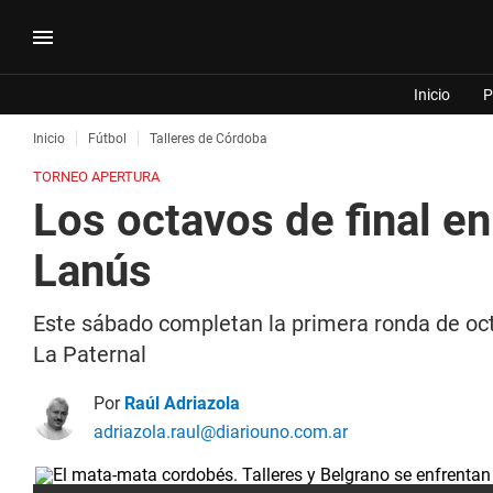
Inicio
P
Inicio
Fútbol
Talleres de Córdoba
TORNEO APERTURA
Los octavos de final e
Lanús
Este sábado completan la primera ronda de octa
La Paternal
Por
Raúl Adriazola
adriazola.raul@diariouno.com.ar