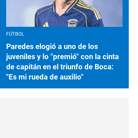
FÚTBOL
Paredes elogió a uno de los
juveniles y lo "premió" con la cinta
de capitán en el triunfo de Boca:
"Es mi rueda de auxilio"