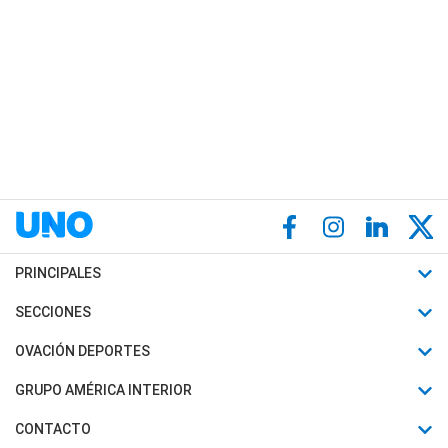
PRINCIPALES
Últimas Noticias
SECCIONES
Política
Horóscopo
OVACIÓN DEPORTES
Sociedad
Motores
Fútbol
GRUPO AMÉRICA INTERIOR
Policiales
Recetas
Mundial
Canal 7 en Vivo
CONTACTO
Judiciales
Trucos caseros