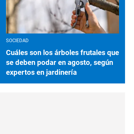
SOCIEDAD
Cuáles son los árboles frutales que
se deben podar en agosto, según
expertos en jardinería