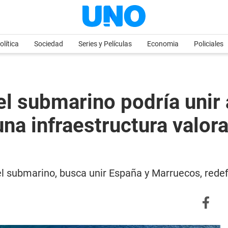
olítica
Sociedad
Series y Películas
Economia
Policiales
el submarino podría unir 
una infraestructura valo
 submarino, busca unir España y Marruecos, redefi