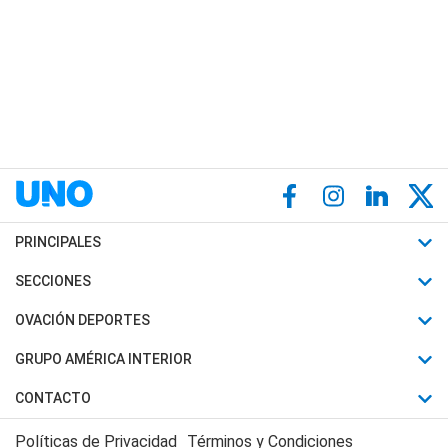
PRINCIPALES
Últimas Noticias
SECCIONES
Política
Horóscopo
OVACIÓN DEPORTES
Sociedad
Motores
Fútbol
GRUPO AMÉRICA INTERIOR
Policiales
Recetas
Mundial
Canal 7 en Vivo
CONTACTO
Judiciales
Trucos caseros
Automovilismo
Radio Nihuil
Acerca de Nosotros
Economia
Políticas de Privacidad
Términos y Condiciones
Series y Películas