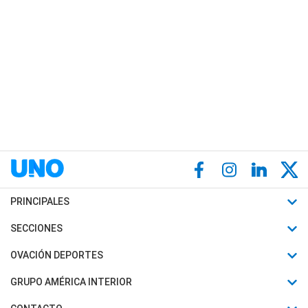
PRINCIPALES
Últimas Noticias
SECCIONES
Política
Horóscopo
OVACIÓN DEPORTES
Sociedad
Motores
Fútbol
GRUPO AMÉRICA INTERIOR
Policiales
Recetas
Mundial