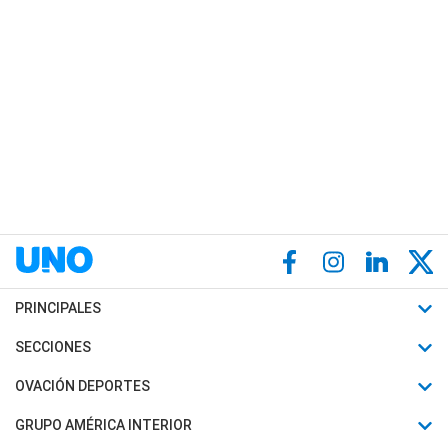
PRINCIPALES
Últimas Noticias
SECCIONES
Política
Horóscopo
OVACIÓN DEPORTES
Sociedad
Motores
Fútbol
GRUPO AMÉRICA INTERIOR
Policiales