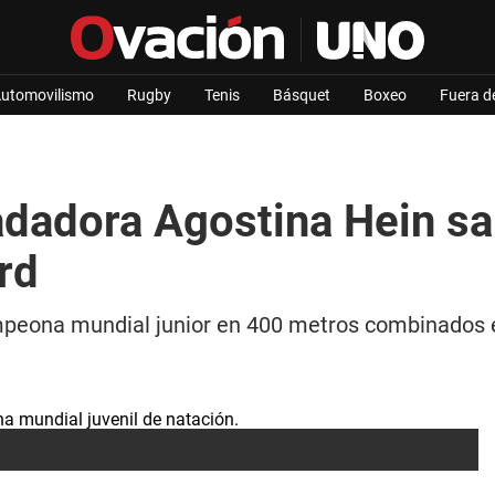
utomovilismo
Rugby
Tenis
Básquet
Boxeo
Fuera d
nadadora Agostina Hein 
rd
mpeona mundial junior en 400 metros combinados 