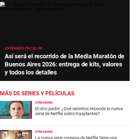
ENTRANDO EN CALOR
Así será el recorrido de la Media Maratón de
Buenos Aires 2026: entrega de kits, valores
y todos los detalles
MÁS DE SERIES Y PELÍCULAS
STREAMING
El otro padre: ¿Qué secretos esconde la nueva
serie de Netflix sobre trasplantes?
STREAMING
La nueva serie coreana de Netflix tiene una