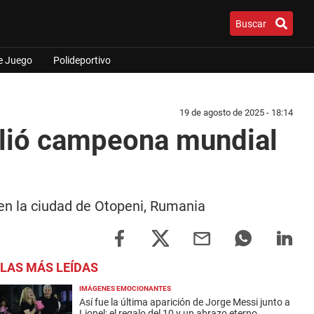
Buscar
e Juego
Polideportivo
19 de agosto de 2025 - 18:14
salió campeona mundial
en la ciudad de Otopeni, Rumania
LAS MÁS LEÍDAS
IMÁGENES EMOCIONANTES
Así fue la última aparición de Jorge Messi junto a
Lionel: el regalo del 10 y un abrazo eterno