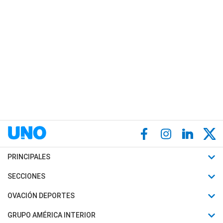
PRINCIPALES
Últimas Noticias
SECCIONES
Política
Horóscopo
OVACIÓN DEPORTES
Sociedad
Motores
Fútbol
GRUPO AMÉRICA INTERIOR