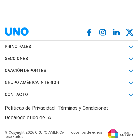
PRINCIPALES
Últimas Noticias
SECCIONES
Política
Horóscopo
OVACIÓN DEPORTES
Sociedad
Motores
Fútbol
GRUPO AMÉRICA INTERIOR
Policiales
Recetas
Mundial
Canal 7 en Vivo
CONTACTO
Judiciales
Trucos caseros
Automovilismo
Radio Nihuil
Acerca de Nosotros
Economia
Políticas de Privacidad
Términos y Condiciones
Series y Películas
Rugby
FM UNA
Contactanos
Decálogo ético de IA
Edictos y Solicitadas
Tenis
Radio Brava
Newsletter
Básquet
© Copyright 2026 GRUPO AMERICA – Todos los derechos
San Juan 8
reservados