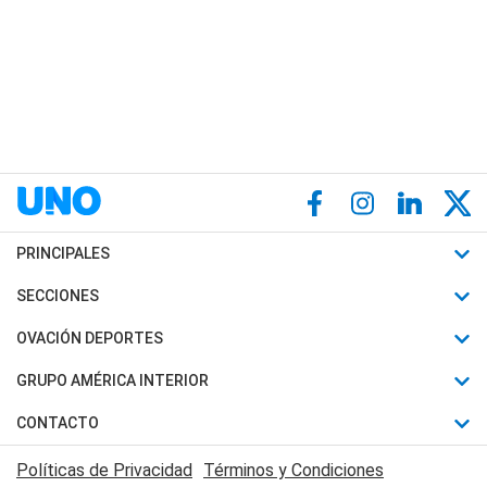
PRINCIPALES
Últimas Noticias
SECCIONES
Política
Horóscopo
OVACIÓN DEPORTES
Sociedad
Motores
Fútbol
GRUPO AMÉRICA INTERIOR
Policiales
Recetas
Mundial
Canal 7 en Vivo
CONTACTO
Judiciales
Trucos caseros
Automovilismo
Radio Nihuil
Acerca de Nosotros
Economia
Políticas de Privacidad
Términos y Condiciones
Series y Películas
Rugby