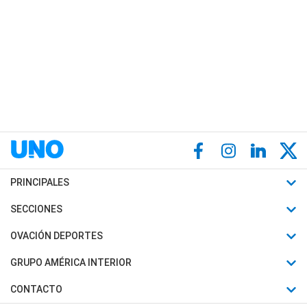
PRINCIPALES
Últimas Noticias
SECCIONES
Política
Horóscopo
OVACIÓN DEPORTES
Sociedad
Motores
Fútbol
GRUPO AMÉRICA INTERIOR
Policiales
Recetas
Mundial
Canal 7 en Vivo
CONTACTO
Judiciales
Trucos caseros
Automovilismo