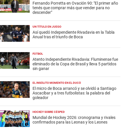
Fernando Porretta en Ovación 90: "El primer año
tenés que comprar más que vender para no
descender"
UN TÍTULO EN JUEGO
Así quedó Independiente Rivadavia en la Tabla
Anual tras el triunfo de Boca
FÚTBOL
Atento Independiente Rivadavia: Fluminense fue
eliminado de la Copa de Brasil y lleva 5 partidos
sin ganar
EL INSÓLITO MOMENTO EN EL DUCÓ
El micro de Boca arrancó y se olvidó a Santiago
Ascacíbar y a tres futbolistas: la palabra del
goleador
HOCKEY SOBRE CÉSPED
Mundial de Hockey 2026: cronograma y rivales
confirmados para las Leonas y los Leones