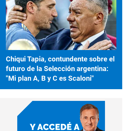
Chiqui Tapia, contundente sobre el
futuro de la Selección argentina:
"Mi plan A, B y C es Scaloni"