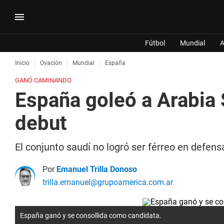
Fútbol
Mundial
A
Inicio
Ovación
Mundial
España
GANÓ CAMINANDO
España goleó a Arabia S
debut
El conjunto saudí no logró ser férreo en defens
Por
Emanuel Trilla Donoso
trilla.emanuel@grupoamerica.com.ar
España ganó y se consollida como candidata.