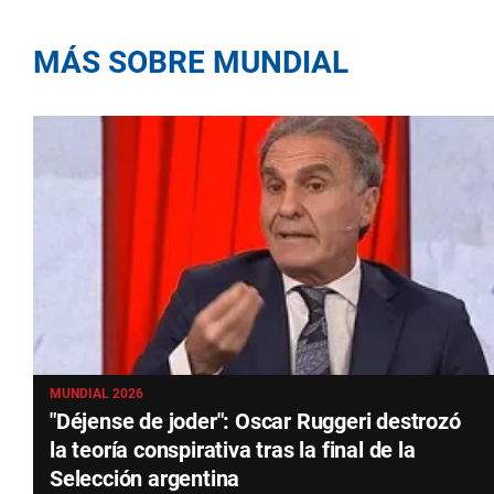
MÁS SOBRE MUNDIAL
MUNDIAL 2026
"Déjense de joder": Oscar Ruggeri destrozó
la teoría conspirativa tras la final de la
Selección argentina