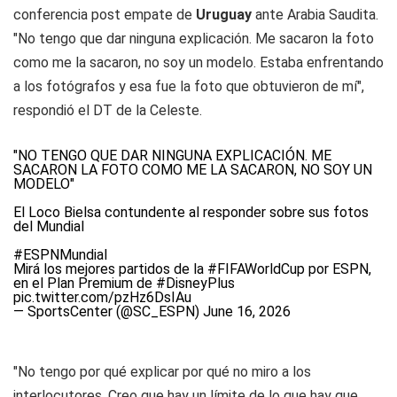
conferencia post empate de
Uruguay
ante Arabia Saudita.
"No tengo que dar ninguna explicación. Me sacaron la foto
como me la sacaron, no soy un modelo. Estaba enfrentando
a los fotógrafos y esa fue la foto que obtuvieron de mí",
respondió el DT de la Celeste.
"NO TENGO QUE DAR NINGUNA EXPLICACIÓN. ME
SACARON LA FOTO COMO ME LA SACARON, NO SOY UN
MODELO"
El Loco Bielsa contundente al responder sobre sus fotos
del Mundial
#ESPNMundial
Mirá los mejores partidos de la
#FIFAWorldCup
por ESPN,
en el Plan Premium de
#DisneyPlus
pic.twitter.com/pzHz6DsIAu
— SportsCenter (@SC_ESPN)
June 16, 2026
"No tengo por qué explicar por qué no miro a los
interlocutores. Creo que hay un límite de lo que hay que