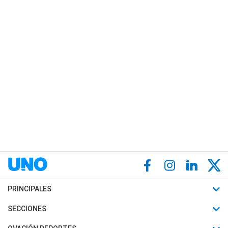
PRINCIPALES
Últimas Noticias
SECCIONES
Política