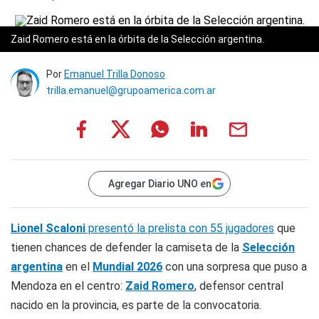
Zaid Romero está en la órbita de la Selección argentina.
Por
Emanuel Trilla Donoso
trilla.emanuel@grupoamerica.com.ar
Agregar Diario UNO en
Lionel Scaloni
presentó la prelista con 55 jugadores
que
tienen chances de defender la camiseta de la
Selección
argentina
en el
Mundial 2026
con una sorpresa que puso a
Mendoza en el centro:
Zaid Romero
, defensor central
nacido en la provincia, es parte de la convocatoria.