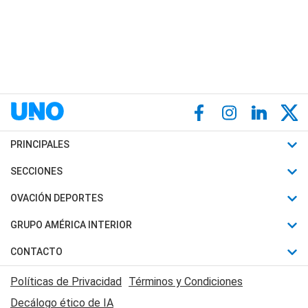
PRINCIPALES
Últimas Noticias
SECCIONES
Política
Horóscopo
OVACIÓN DEPORTES
Sociedad
Motores
Fútbol
GRUPO AMÉRICA INTERIOR
Policiales
Recetas
Mundial
Canal 7 en Vivo
CONTACTO
Judiciales
Trucos caseros
Automovilismo
Radio Nihuil
Acerca de Nosotros
Economia
Políticas de Privacidad
Términos y Condiciones
Series y Películas
Rugby
FM UNA
Contactanos
Decálogo ético de IA
Edictos y Solicitadas