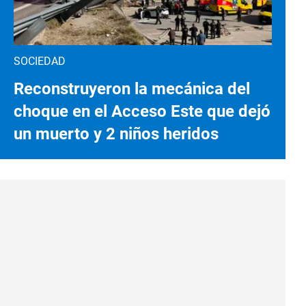
SOCIEDAD
Reconstruyeron la mecánica del
choque en el Acceso Este que dejó
un muerto y 2 niños heridos