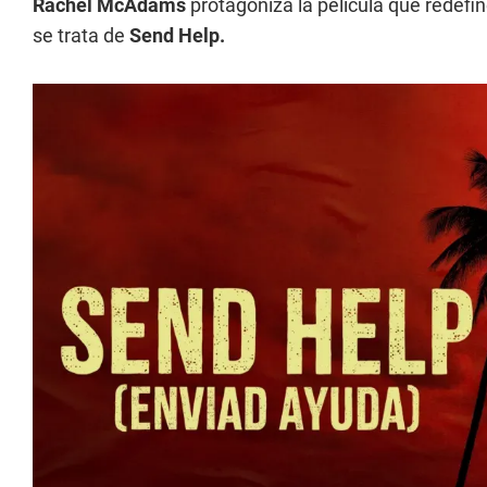
Rachel McAdams
protagoniza la película que redefi
se trata de
Send Help.