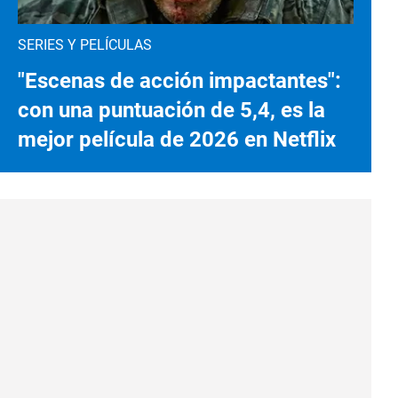
SERIES Y PELÍCULAS
"Escenas de acción impactantes":
con una puntuación de 5,4, es la
mejor película de 2026 en Netflix