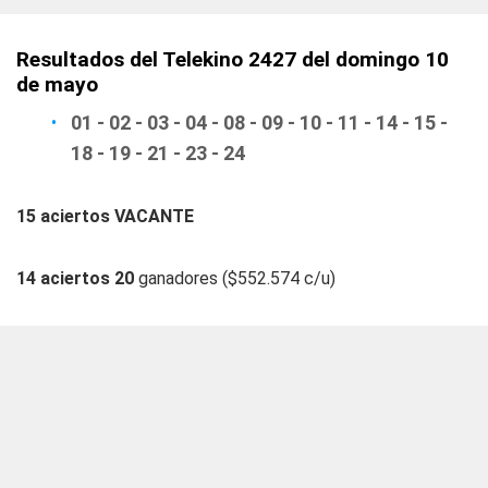
Resultados del Telekino 2427 del domingo 10
de mayo
01 - 02 - 03 - 04 - 08 - 09 - 10 - 11 - 14 - 15 -
18 - 19 - 21 - 23 - 24
15 aciertos VACANTE
14 aciertos 20
ganadores ($552.574 c/u)