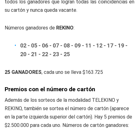
todos los ganadores que logran todas las coincidencias en
su cartón y nunca queda vacante.
Números ganadores de
REKINO
:
02 - 05 - 06 - 07 - 08 - 09 - 11 - 12 - 17 - 19 -
20 - 21 - 22 - 23 - 25
25 GANADORES
, cada uno se lleva $163.725
Premios con el número de cartón
Además de los sorteos de la modalidad TELEKINO y
REKINO, también se sortea el número de cartón (aparece
en la parte izquierda superior del cartón). Hay 5 premios de
$2.500.000 para cada uno. Números de cartón ganadores: