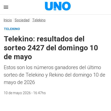
Inicio
Sociedad
Telekino
TELEKINO
Telekino: resultados del
sorteo 2427 del domingo 10
de mayo
Estos son los números ganadores del último
sorteo de Telekino y Rekino del domingo 10 de
mayo de 2026
10 de mayo 2026 - 16:47hs