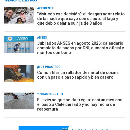
ACCIDENTE
"Vivir con esa decisión": el desgarrador relato
de la madre que cayó con su auto al lago y
que debió dejar a su hija de 3 años
ANSES
Jubilados ANSES en agosto 2026: calendario
completo de pagos por DNI, aumento oficial y
montos con bono
¡MUY PRÁCTICO!
Cómo afilar un rallador de metal de cocina
con un paso a paso rápido y bien casero
27 DÍAS CERRADO
El invierno que no da tregua: casi un mes con
el paso a Chile cerrado y no hay fecha de
reapertura