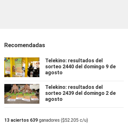
Recomendadas
Telekino: resultados del
sorteo 2440 del domingo 9 de
agosto
Telekino: resultados del
sorteo 2439 del domingo 2 de
agosto
13 aciertos 639
ganadores ($52.205 c/u)