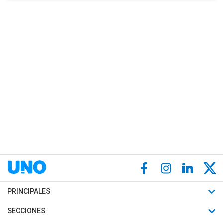
PRINCIPALES
Últimas Noticias
SECCIONES