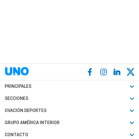
PRINCIPALES
Últimas Noticias
SECCIONES
Política
Horóscopo
OVACIÓN DEPORTES
Sociedad
Motores
Fútbol
GRUPO AMÉRICA INTERIOR
Policiales
Recetas
Mundial
Canal 7 en Vivo
CONTACTO
Judiciales