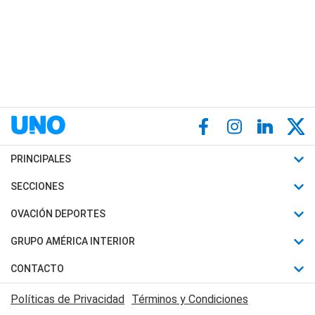
PRINCIPALES
Últimas Noticias
SECCIONES
Política
Horóscopo
OVACIÓN DEPORTES
Sociedad
Motores
Fútbol
GRUPO AMÉRICA INTERIOR
Policiales
Recetas
Mundial
Canal 7 en Vivo
CONTACTO
Judiciales
Trucos caseros
Automovilismo
Radio Nihuil
Acerca de Nosotros
Economia
Políticas de Privacidad
Términos y Condiciones
Series y Películas
Rugby
FM UNA