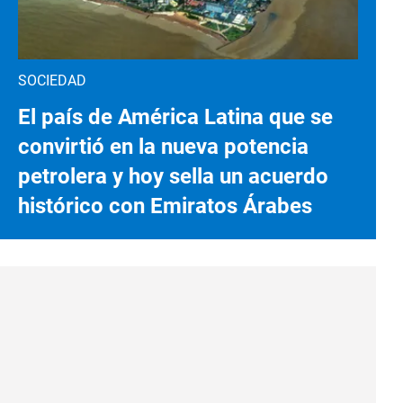
SOCIEDAD
El país de América Latina que se
convirtió en la nueva potencia
petrolera y hoy sella un acuerdo
histórico con Emiratos Árabes