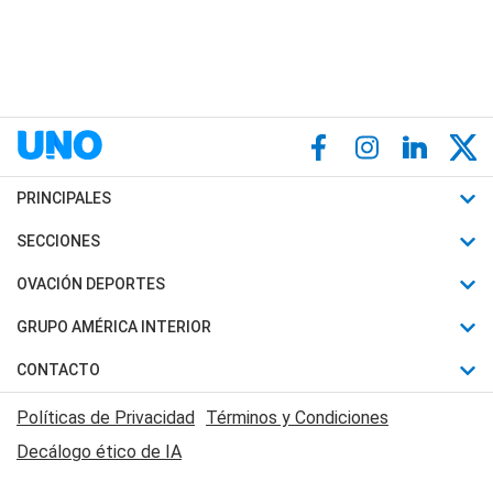
PRINCIPALES
Últimas Noticias
SECCIONES
Política
Horóscopo
OVACIÓN DEPORTES
Sociedad
Motores
Fútbol
GRUPO AMÉRICA INTERIOR
Policiales
Recetas
Mundial
Canal 7 en Vivo
CONTACTO
Judiciales
Trucos caseros
Automovilismo
Radio Nihuil
Acerca de Nosotros
Economia
Políticas de Privacidad
Términos y Condiciones
Series y Películas
Rugby
FM UNA
Contactanos
Decálogo ético de IA
Edictos y Solicitadas
Tenis
Radio Brava
Newsletter