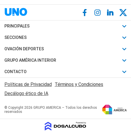
PRINCIPALES
Últimas Noticias
SECCIONES
Política
Horóscopo
OVACIÓN DEPORTES
Sociedad
Motores
Fútbol
GRUPO AMÉRICA INTERIOR
Policiales
Recetas
Mundial
Canal 7 en Vivo
CONTACTO
Judiciales
Trucos caseros
Automovilismo
Radio Nihuil
Acerca de Nosotros
Economia
Políticas de Privacidad
Términos y Condiciones
Series y Películas
Rugby
FM UNA
Contactanos
Decálogo ético de IA
Edictos y Solicitadas
Tenis
Radio Brava
Newsletter
Básquet
© Copyright 2026 GRUPO AMERICA – Todos los derechos
San Juan 8
reservados
Boxeo
Fuera de Juego