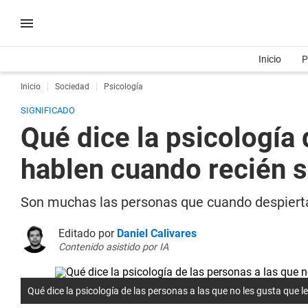
Inicio
P
Inicio
Sociedad
Psicología
SIGNIFICADO
Qué dice la psicología 
hablen cuando recién s
Son muchas las personas que cuando despiertan
Editado por
Daniel Calivares
Contenido asistido por IA
Qué dice la psicología de las personas a las que no les gusta que 