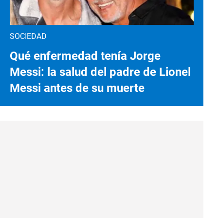
SOCIEDAD
Qué enfermedad tenía Jorge
Messi: la salud del padre de Lionel
Messi antes de su muerte