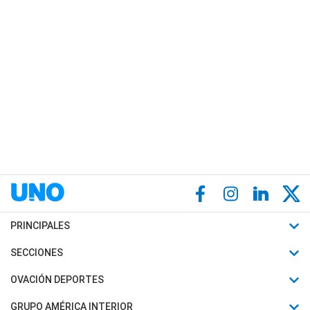
PRINCIPALES
Últimas Noticias
SECCIONES
Política
Horóscopo
OVACIÓN DEPORTES
Sociedad
Motores
Fútbol
GRUPO AMÉRICA INTERIOR