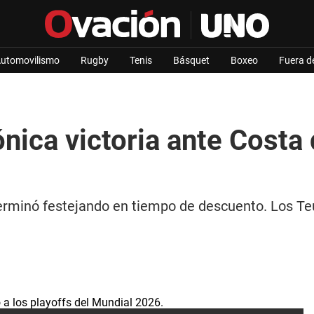
utomovilismo
Rugby
Tenis
Básquet
Boxeo
Fuera d
ica victoria ante Costa d
terminó festejando en tiempo de descuento. Los Teut