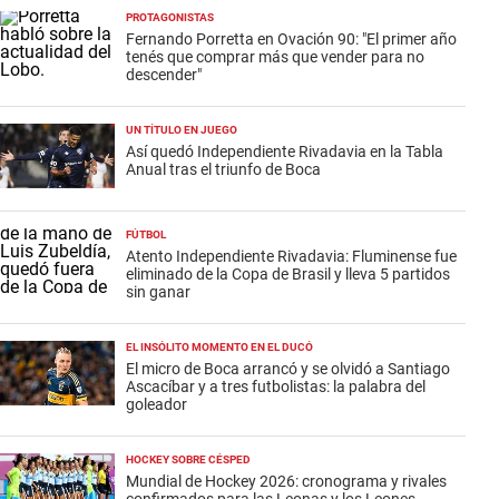
PROTAGONISTAS
Fernando Porretta en Ovación 90: "El primer año
tenés que comprar más que vender para no
descender"
UN TÍTULO EN JUEGO
Así quedó Independiente Rivadavia en la Tabla
Anual tras el triunfo de Boca
FÚTBOL
Atento Independiente Rivadavia: Fluminense fue
eliminado de la Copa de Brasil y lleva 5 partidos
sin ganar
EL INSÓLITO MOMENTO EN EL DUCÓ
El micro de Boca arrancó y se olvidó a Santiago
Ascacíbar y a tres futbolistas: la palabra del
goleador
HOCKEY SOBRE CÉSPED
Mundial de Hockey 2026: cronograma y rivales