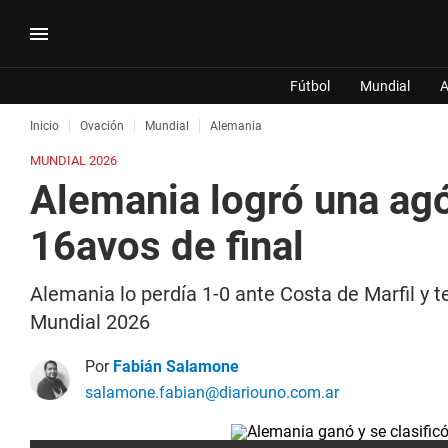
Fútbol
Mundial
A
Inicio
Ovación
Mundial
Alemania
MUNDIAL 2026
Alemania logró una agón
16avos de final
Alemania lo perdía 1-0 ante Costa de Marfil y 
Mundial 2026
Por
Fabián Salamone
salamone.fabian@diariouno.com.ar