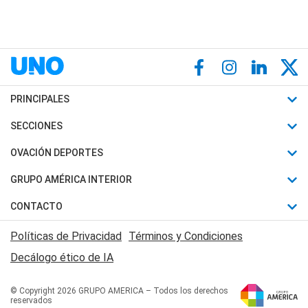
PRINCIPALES
Últimas Noticias
SECCIONES
Política
Horóscopo
OVACIÓN DEPORTES
Sociedad
Motores
Fútbol
GRUPO AMÉRICA INTERIOR
Policiales
Recetas
Mundial
Canal 7 en Vivo
CONTACTO
Judiciales
Trucos caseros
Automovilismo
Radio Nihuil
Acerca de Nosotros
Economia
Políticas de Privacidad
Términos y Condiciones
Series y Películas
Rugby
FM UNA
Contactanos
Decálogo ético de IA
Edictos y Solicitadas
Tenis
Radio Brava
Newsletter
Básquet
© Copyright 2026 GRUPO AMERICA – Todos los derechos
San Juan 8
reservados