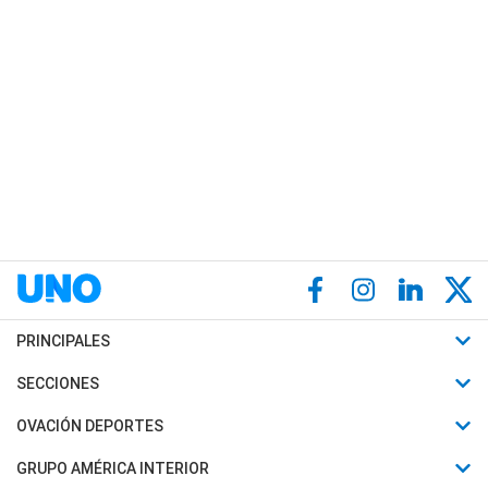
PRINCIPALES
Últimas Noticias
SECCIONES
Política
Horóscopo
OVACIÓN DEPORTES
Sociedad
Motores
Fútbol
GRUPO AMÉRICA INTERIOR
Policiales