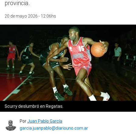
provincia.
20 de mayo 2026 - 12:06hs
Scurry deslumbró en Regatas.
Por
Juan Pablo García
garcia.juanpablo@diariouno.com.ar