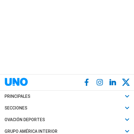
PRINCIPALES
Últimas Noticias
SECCIONES
Política
Horóscopo
OVACIÓN DEPORTES
Sociedad
Motores
Fútbol
GRUPO AMÉRICA INTERIOR