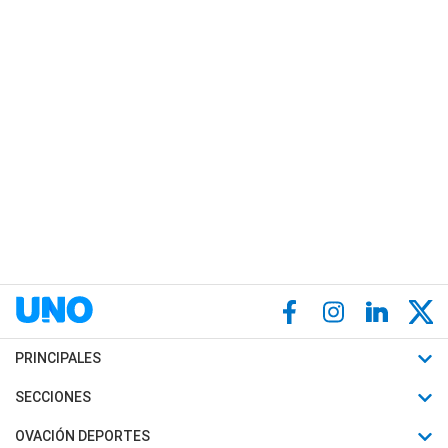
PRINCIPALES
Últimas Noticias
SECCIONES
Política
Horóscopo
OVACIÓN DEPORTES