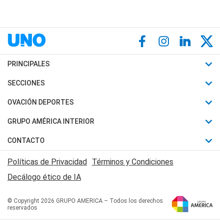
PRINCIPALES
Últimas Noticias
SECCIONES
Política
Horóscopo
OVACIÓN DEPORTES
Sociedad
Motores
Fútbol
GRUPO AMÉRICA INTERIOR
Policiales
Recetas
Mundial
Canal 7 en Vivo
CONTACTO
Judiciales
Trucos caseros
Automovilismo
Radio Nihuil
Acerca de Nosotros
Economia
Políticas de Privacidad
Términos y Condiciones
Series y Películas
Rugby
FM UNA
Contactanos
Decálogo ético de IA
Edictos y Solicitadas
Tenis
Radio Brava
Newsletter
Básquet
© Copyright 2026 GRUPO AMERICA – Todos los derechos
San Juan 8
reservados
Boxeo