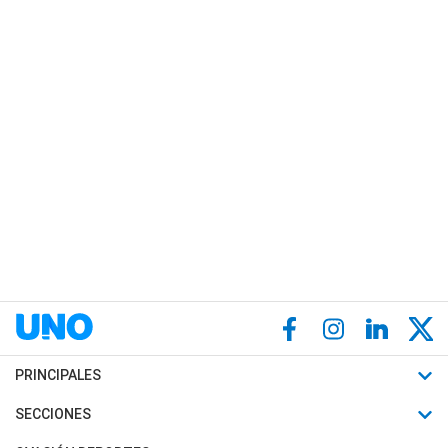
PRINCIPALES
Últimas Noticias
SECCIONES
Política