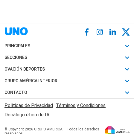
PRINCIPALES
Últimas Noticias
SECCIONES
Política
Horóscopo
OVACIÓN DEPORTES
Sociedad
Motores
Fútbol
GRUPO AMÉRICA INTERIOR
Policiales
Recetas
Mundial
Canal 7 en Vivo
CONTACTO
Judiciales
Trucos caseros
Automovilismo
Radio Nihuil
Acerca de Nosotros
Economia
Políticas de Privacidad
Términos y Condiciones
Series y Películas
Rugby
FM UNA
Contactanos
Decálogo ético de IA
Edictos y Solicitadas
Tenis
Radio Brava
Newsletter
Básquet
© Copyright 2026 GRUPO AMERICA – Todos los derechos
San Juan 8
reservados