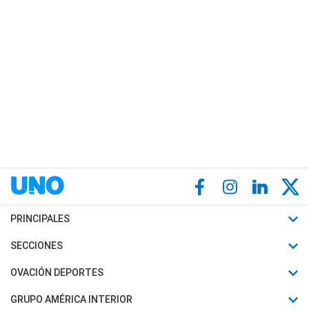
PRINCIPALES
Últimas Noticias
SECCIONES
Política
Horóscopo
OVACIÓN DEPORTES
Sociedad
Motores
Fútbol
GRUPO AMÉRICA INTERIOR