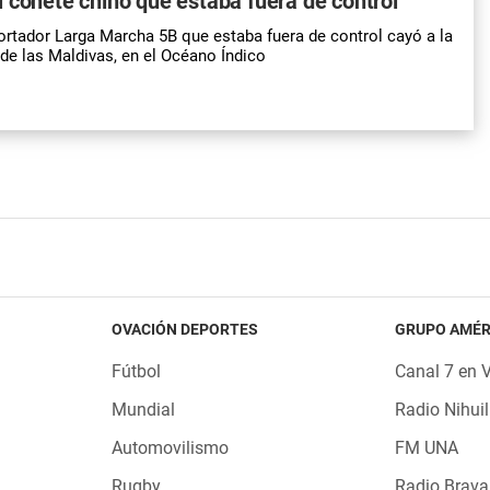
 cohete chino que estaba fuera de control
ortador Larga Marcha 5B que estaba fuera de control cayó a la
e las Maldivas, en el Océano Índico
OVACIÓN DEPORTES
GRUPO AMÉR
Fútbol
Canal 7 en 
Mundial
Radio Nihuil
Automovilismo
FM UNA
Rugby
Radio Brava