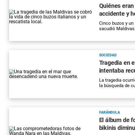
Quiénes eran 
accidente y h
Cinco buzos y un r
sacudió Maldivas.
SOCIEDAD
Tragedia en e
intentaba rec
La
tragedia
ocurri
la búsqueda de cu
FARÁNDULA
El álbum de f
bikinis dimin