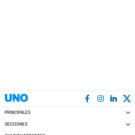
PRINCIPALES
Últimas Noticias
SECCIONES
Política