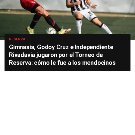
RESERVA
Gimnasia, Godoy Cruz e Independiente
Rivadavia jugaron por el Torneo de
Reserva: cómo le fue a los mendocinos