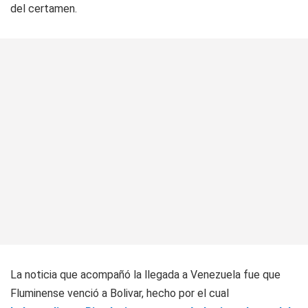
del certamen.
La noticia que acompañó la llegada a Venezuela fue que
Fluminense venció a Bolivar, hecho por el cual