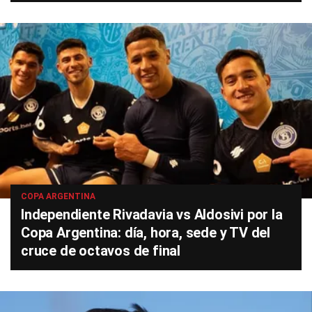
COPA ARGENTINA
Independiente Rivadavia vs Aldosivi por la
Copa Argentina: día, hora, sede y TV del
cruce de octavos de final