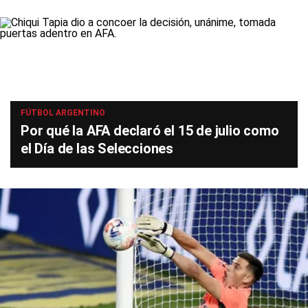
FÚTBOL ARGENTINO
Por qué la AFA declaró el 15 de julio como
el Día de las Selecciones