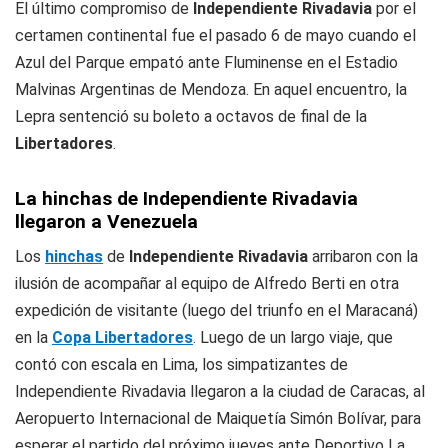
El último compromiso de
Independiente Rivadavia
por el
certamen continental fue el pasado 6 de mayo cuando el
Azul del Parque empató ante Fluminense en el Estadio
Malvinas Argentinas de Mendoza. En aquel encuentro, la
Lepra sentenció su boleto a octavos de final de la
Libertadores
.
La hinchas de Independiente Rivadavia
llegaron a Venezuela
Los
hinchas
de
Independiente Rivadavia
arribaron con la
ilusión de acompañar al equipo de Alfredo Berti en otra
expedición de visitante (luego del triunfo en el Maracaná)
en la
Copa Libertadores
. Luego de un largo viaje, que
contó con escala en Lima, los simpatizantes de
Independiente Rivadavia llegaron a la ciudad de Caracas, al
Aeropuerto Internacional de Maiquetía Simón Bolívar, para
esperar el partido del próximo jueves ante Deportivo La