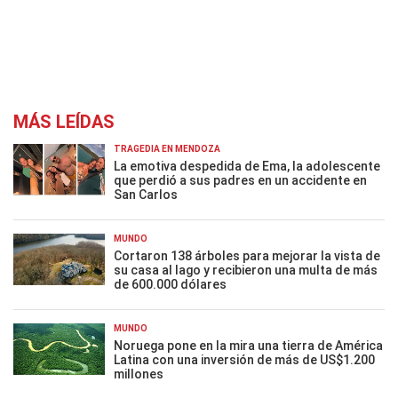
MÁS LEÍDAS
TRAGEDIA EN MENDOZA
La emotiva despedida de Ema, la adolescente
que perdió a sus padres en un accidente en
San Carlos
MUNDO
Cortaron 138 árboles para mejorar la vista de
su casa al lago y recibieron una multa de más
de 600.000 dólares
MUNDO
Noruega pone en la mira una tierra de América
Latina con una inversión de más de US$1.200
millones