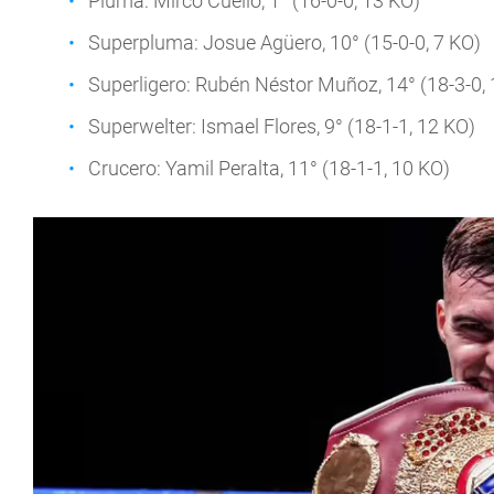
Pluma: Mirco Cuello, 1° (16-0-0, 13 KO)
Superpluma: Josue Agüero, 10° (15-0-0, 7 KO)
Superligero: Rubén Néstor Muñoz, 14° (18-3-0,
Superwelter: Ismael Flores, 9° (18-1-1, 12 KO)
Crucero: Yamil Peralta, 11° (18-1-1, 10 KO)