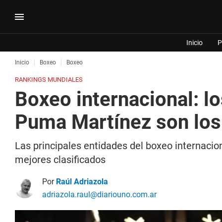
Inicio
P
Inicio
Boxeo
Boxeo
RANKINGS MUNDIALES
Boxeo internacional: lo
Puma Martínez son los
Las principales entidades del boxeo internaci
mejores clasificados
Por
Raúl Adriazola
adriazola.raul@diariouno.com.ar