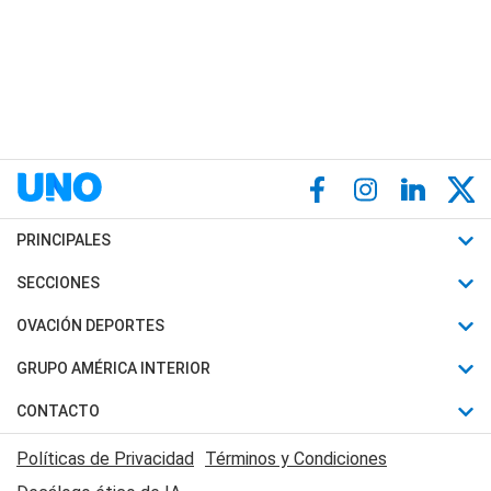
PRINCIPALES
Últimas Noticias
SECCIONES
Política
Horóscopo
OVACIÓN DEPORTES
Sociedad
Motores
Fútbol
GRUPO AMÉRICA INTERIOR
Policiales
Recetas
Mundial
Canal 7 en Vivo
CONTACTO
Judiciales
Trucos caseros
Automovilismo
Radio Nihuil
Acerca de Nosotros
Economia
Políticas de Privacidad
Términos y Condiciones
Series y Películas
Rugby
FM UNA
Contactanos