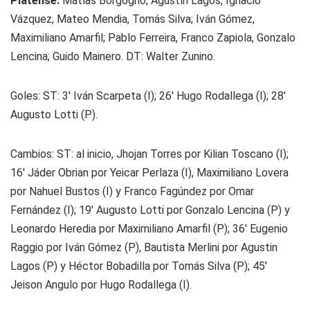
Platense:
Matías Borgogno; Agustín Lagos, Ignacio
Vázquez, Mateo Mendia, Tomás Silva; Iván Gómez,
Maximiliano Amarfil; Pablo Ferreira, Franco Zapiola, Gonzalo
Lencina; Guido Mainero. DT: Walter Zunino.
Goles: ST: 3' Iván Scarpeta (I); 26' Hugo Rodallega (I); 28'
Augusto Lotti (P).
Cambios: ST: al inicio, Jhojan Torres por Kilian Toscano (I);
16' Jáder Obrian por Yeicar Perlaza (I), Maximiliano Lovera
por Nahuel Bustos (I) y Franco Fagúndez por Omar
Fernández (I); 19' Augusto Lotti por Gonzalo Lencina (P) y
Leonardo Heredia por Maximiliano Amarfil (P); 36' Eugenio
Raggio por Iván Gómez (P), Bautista Merlini por Agustin
Lagos (P) y Héctor Bobadilla por Tomás Silva (P); 45'
Jeison Angulo por Hugo Rodallega (I).