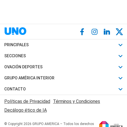
PRINCIPALES
Últimas Noticias
SECCIONES
Política
Horóscopo
OVACIÓN DEPORTES
Sociedad
Motores
Fútbol
GRUPO AMÉRICA INTERIOR
Policiales
Recetas
Mundial
Canal 7 en Vivo
CONTACTO
Judiciales
Trucos caseros
Automovilismo
Radio Nihuil
Acerca de Nosotros
Economia
Políticas de Privacidad
Términos y Condiciones
Series y Películas
Rugby
FM UNA
Contactanos
Decálogo ético de IA
Edictos y Solicitadas
Tenis
Radio Brava
Newsletter
Básquet
© Copyright 2026 GRUPO AMERICA – Todos los derechos
San Juan 8