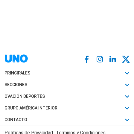
PRINCIPALES
Últimas Noticias
SECCIONES
Política
Horóscopo
OVACIÓN DEPORTES
Sociedad
Motores
Fútbol
GRUPO AMÉRICA INTERIOR
Policiales
Recetas
Mundial
Canal 7 en Vivo
CONTACTO
Judiciales
Trucos caseros
Automovilismo
Radio Nihuil
Acerca de Nosotros
Economia
Políticas de Privacidad
Términos y Condiciones