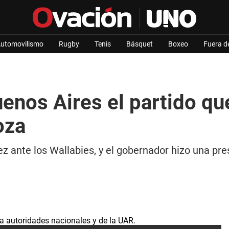
utomovilismo
Rugby
Tenis
Básquet
Boxeo
Fuera d
enos Aires el partido q
oza
z ante los Wallabies, y el gobernador hizo una pres