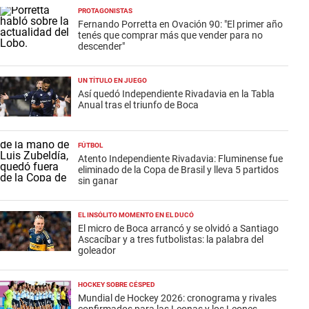
PROTAGONISTAS
Fernando Porretta en Ovación 90: "El primer año
tenés que comprar más que vender para no
descender"
UN TÍTULO EN JUEGO
Así quedó Independiente Rivadavia en la Tabla
Anual tras el triunfo de Boca
FÚTBOL
Atento Independiente Rivadavia: Fluminense fue
eliminado de la Copa de Brasil y lleva 5 partidos
sin ganar
EL INSÓLITO MOMENTO EN EL DUCÓ
El micro de Boca arrancó y se olvidó a Santiago
Ascacíbar y a tres futbolistas: la palabra del
goleador
HOCKEY SOBRE CÉSPED
Mundial de Hockey 2026: cronograma y rivales