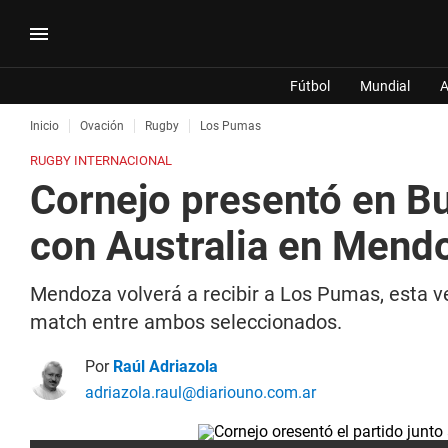
Fútbol
Mundial
A
Inicio
Ovación
Rugby
Los Pumas
RUGBY INTERNACIONAL
Cornejo presentó en Bu
con Australia en Mend
Mendoza volverá a recibir a Los Pumas, esta ve
match entre ambos seleccionados.
Por
Raúl Adriazola
adriazola.raul@diariouno.com.ar